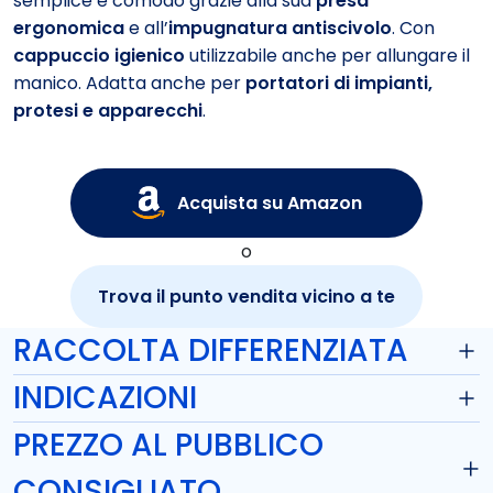
semplice e comodo grazie alla sua
presa
ergonomica
e all’
impugnatura antiscivolo
. Con
cappuccio igienico
utilizzabile anche per allungare il
manico. Adatta anche per
portatori di impianti,
protesi e apparecchi
.
Acquista su Amazon
o
Trova il punto vendita vicino a te
RACCOLTA DIFFERENZIATA
INDICAZIONI
PREZZO AL PUBBLICO
CONSIGLIATO