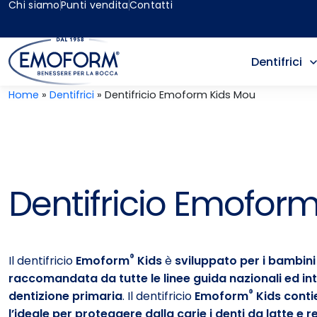
Chi siamo
Punti vendita
Contatti
Dentifrici
Home
»
Dentifrici
»
Dentifricio Emoform Kids Mou
Dentifricio Emofor
®
Il dentifricio
Emoform
Kids
è
sviluppato per i bambini
raccomandata da tutte le linee guida nazionali ed in
®
dentizione primaria
. Il dentifricio
Emoform
Kids conti
l’ideale per proteggere dalla carie i denti da latte e re