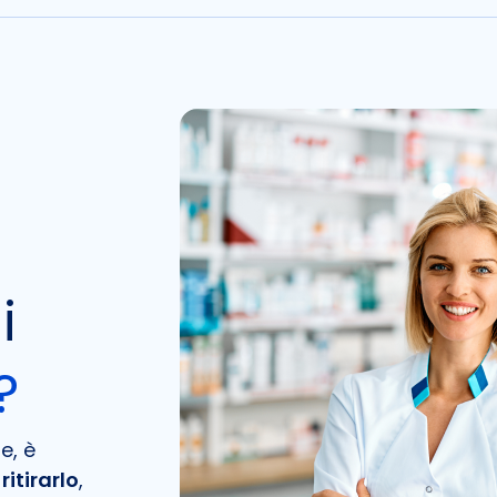
i
?
e, è
ritirarlo
,