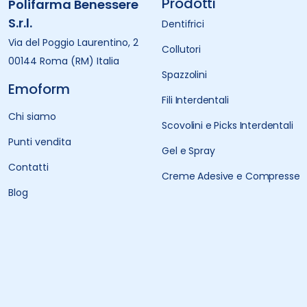
Prodotti
Polifarma Benessere
S.r.l.
Dentifrici
Via del Poggio Laurentino, 2
Collutori
00144 Roma (RM) Italia
Spazzolini
Emoform
Fili Interdentali
Chi siamo
Scovolini e Picks Interdentali
Punti vendita
Gel e Spray
Contatti
Creme Adesive e Compresse
Blog