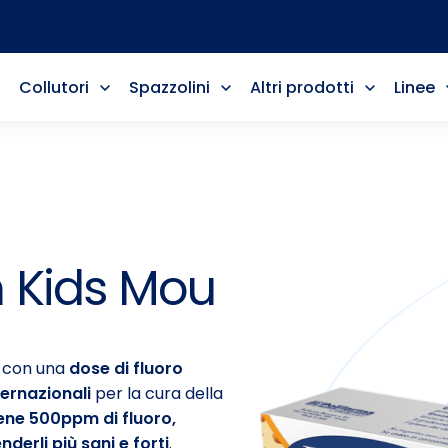
Collutori
Spazzolini
Altri prodotti
Linee
m Kids Mou
con una
dose di fluoro
ternazionali
per la cura della
ene 500ppm di fluoro,
nderli più sani e forti
.