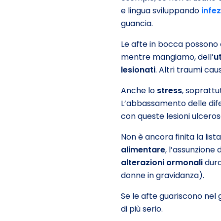
e lingua sviluppando
infe
guancia.
Le afte in bocca possono
mentre mangiamo, dell’
u
lesionati
. Altri traumi c
Anche lo
stress
, soprattu
L’abbassamento delle dif
con queste lesioni ulcero
Non è ancora finita la lis
alimentare
, l’assunzione 
alterazioni ormonali
dura
donne in gravidanza).
Se le afte guariscono nel 
di più serio.