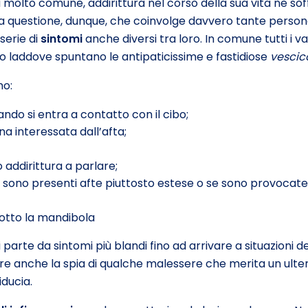
olto comune, addirittura nel corso della sua vita ne soffr
 questione, dunque, che coinvolge davvero tante persone,
serie di
sintomi
anche diversi tra loro. In comune tutti i va
o laddove spuntano le antipaticissime e fastidiose
vescic
mo:
ndo si entra a contatto con il cibo;
a interessata dall’afta;
 addirittura a parlare;
 sono presenti afte piuttosto estese o se sono provocate
sotto la mandibola
arte da sintomi più blandi fino ad arrivare a situazioni d
sere anche la spia di qualche malessere che merita un ul
iducia.