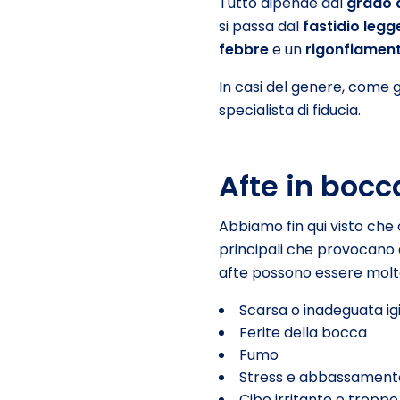
Tutto dipende dal
grado 
si passa dal
fastidio legg
febbre
e un
rigonfiament
In casi del genere, come 
specialista di fiducia.
Afte in bocc
Abbiamo fin qui visto che
principali che provocano q
afte possono essere molte
Scarsa o inadeguata ig
Ferite della bocca
Fumo
Stress e abbassamento
Cibo irritante o tropp