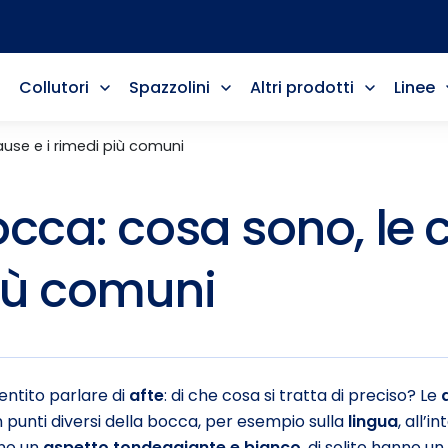
Collutori
Spazzolini
Altri prodotti
Linee
ause e i rimedi più comuni
occa: cosa sono, le 
iù comuni
sentito parlare di
afte
: di che cosa si tratta di preciso? Le
punti diversi della bocca, per esempio sulla
lingua
, all’i
nno un
aspetto tondeggiante e bianco
, di solito hanno 