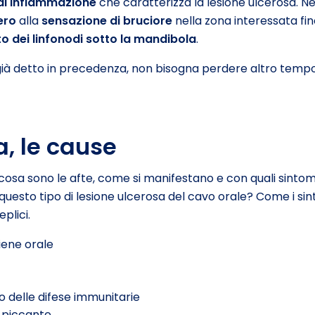
di infiammazione
che caratterizza la lesione ulcerosa. Ne
ero
alla
sensazione di bruciore
nella zona interessata fino
o dei linfonodi sotto la mandibola
.
già detto in precedenza, non bisogna perdere altro tempo 
a, le cause
 cosa sono le afte, come si manifestano e con quali sintom
uesto tipo di lesione ulcerosa del cavo orale? Come i sin
plici.
iene orale
 delle difese immunitarie
o piccante