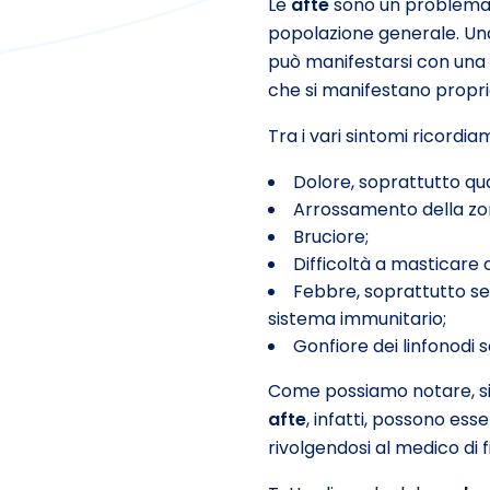
Le
afte
sono un problema m
popolazione generale. Una
può manifestarsi con una 
che si manifestano propri
Tra i vari sintomi ricordia
Dolore, soprattutto qua
Arrossamento della zon
Bruciore;
Difficoltà a masticare o
Febbre, soprattutto se
sistema immunitario;
Gonfiore dei linfonodi 
Come possiamo notare, si p
afte
, infatti, possono es
rivolgendosi al medico di f