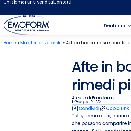
Chi siamo
Punti vendita
Contatti
Dentifrici
Home
»
Malattie cavo orale
»
Afte in bocca: cosa sono, le c
Afte in b
rimedi p
A cura di
Emoform
1 Giugno 2022
Condividi
Copia Link
Tutti, prima o poi, hanno 
che possono comparire in 
guance
. Solitamente ha