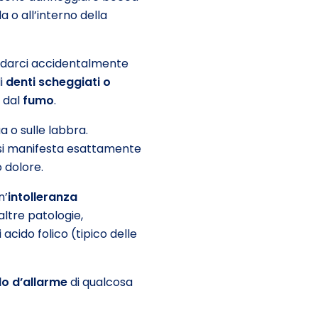
a o all’interno della
darci accidentalmente
di
denti scheggiati o
 dal
fumo
.
a o sulle labbra.
 si manifesta esattamente
 dolore.
n’
intolleranza
altre patologie,
acido folico (tipico delle
o d’allarme
di qualcosa