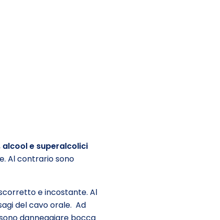
,
alcool e superalcolici
e. Al contrario sono
corretto e incostante. Al
isagi del cavo orale. Ad
possono danneggiare bocca