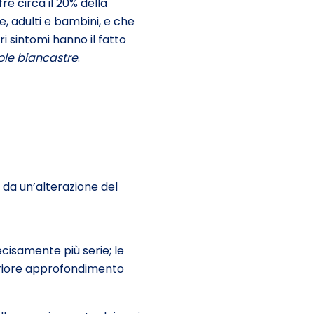
e circa il 20% della
 adulti e bambini, e che
ri sintomi hanno il fatto
ole biancastre
.
 da un’alterazione del
ecisamente più serie; le
teriore approfondimento