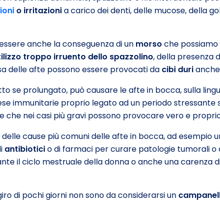
zioni
o irritazioni
a carico dei denti, delle mucose, della gol
 essere anche la conseguenza di un
morso
che possiamo 
tilizzo troppo irruento dello spazzolino
, della presenza 
ausa delle afte possono essere provocati da
cibi duri
anche
tto se prolungato, può causare le afte in bocca, sulla lingu
ese immunitarie proprio legato ad un periodo stressante
se che nei casi più gravi possono provocare vero e proprio
ta delle cause più comuni delle afte in bocca, ad esempio u
di
antibiotici
o di farmaci per curare patologie tumorali o 
nte il ciclo mestruale della donna o anche una carenza di 
giro di pochi giorni non sono da considerarsi un
campanell