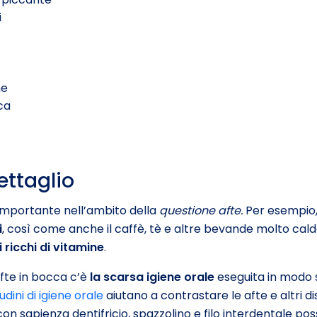
i
he
ca
ettaglio
importante nell’ambito della
questione afte.
Per esempio
i
, così come anche il caffè, tè e altre bevande molto cald
 ricchi di vitamine
.
afte in bocca c’è
la scarsa
igiene orale
eseguita in modo s
udini di igiene orale
aiutano a contrastare le afte e altri d
con sapienza dentifricio, spazzolino e filo interdentale 