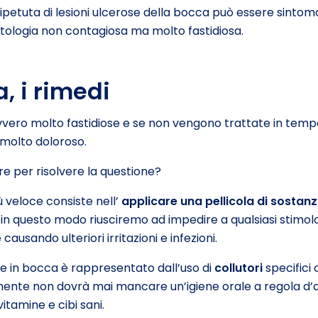
ripetuta di lesioni ulcerose della bocca può essere sintom
atologia non contagiosa ma molto fastidiosa.
a, i rimedi
vero molto fastidiose e se non vengono trattate in tempo
 molto doloroso.
 per risolvere la questione?
 veloce consiste nell’
applicare una pellicola di sostan
: in questo modo riusciremo ad impedire a qualsiasi stimol
 causando ulteriori irritazioni e infezioni.
te in bocca è rappresentato dall’uso di
collutori
specifici 
amente non dovrà mai mancare un’igiene orale a regola d’a
itamine e cibi sani.