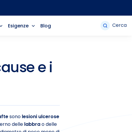
Cerca
Esigenze
Blog
cause e i
afte
sono
lesioni ulcerose
nterno delle
labbra
o delle
un diametro di poco meno di