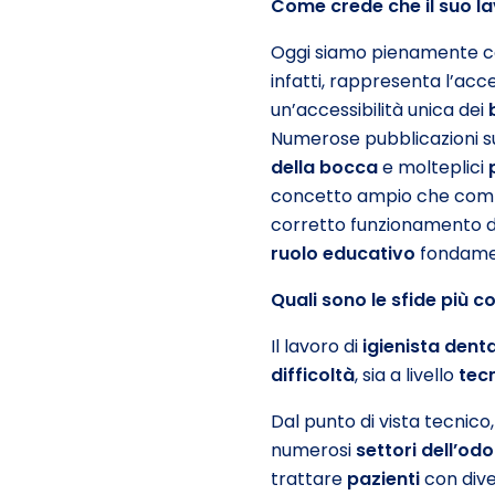
Come crede che il suo la
Oggi siamo pienamente co
infatti, rappresenta l’ac
un’accessibilità unica dei
Numerose pubblicazioni 
della bocca
e molteplici
concetto ampio che com
corretto funzionamento de
ruolo educativo
fondame
Quali sono le sfide pi
ù
co
Il lavoro di
igienista dent
difficolt
à
, sia a livello
tec
Dal punto di vista tecnic
numerosi
settori dell’od
trattare
pazienti
con div