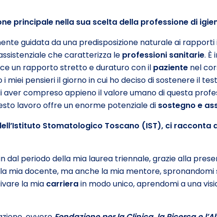
ne principale nella sua scelta della professione di igie
nte guidata da una predisposizione naturale ai rapporti 
 assistenziale che caratterizza le
professioni sanitarie
. È
sce un rapporto stretto e duraturo con il
paziente
nel cor
i miei pensieri il giorno in cui ho deciso di sostenere il t
 aver compreso appieno il valore umano di questa profess
esto lavoro offre un enorme potenziale di
sostegno e
as
l’Istituto Stomatologico Toscano (IST), ci racconta 
in dal periodo della mia laurea triennale, grazie alla pres
u la mia docente, ma anche la mia mentore, spronandomi 
tivare la mia
carriera
in modo unico, aprendomi a una vis
azione, ovvero
Fondazione per la Clinica, la Ricerca e l
’
Al