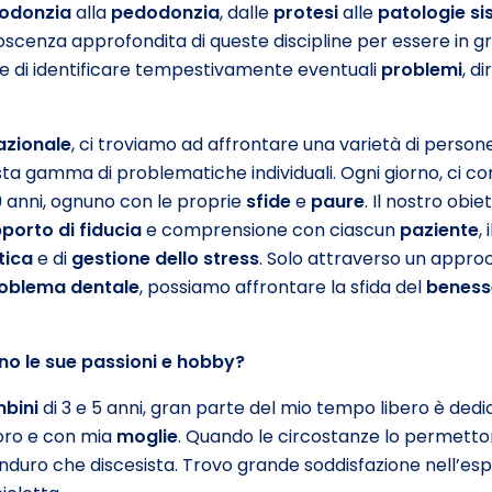
todonzia
alla
pedodonzia
, dalle
protesi
alle
patologie si
scenza approfondita di queste discipline per essere in gra
e di identificare tempestivamente eventuali
problemi
, d
azionale
, ci troviamo ad affrontare una varietà di person
sta gamma di problematiche individuali. Ogni giorno, ci c
9 anni, ognuno con le proprie
sfide
e
paure
. Il nostro obi
porto di fiducia
e comprensione con ciascun
paziente
,
ica
e di
gestione dello stress
. Solo attraverso un approc
oblema dentale
, possiamo affrontare la sfida del
beness
ono le sue passioni e hobby?
bini
di 3 e 5 anni, gran parte del mio tempo libero è ded
oro e con mia
moglie
. Quando le circostanze lo permetto
 enduro che discesista. Trovo grande soddisfazione nell’es