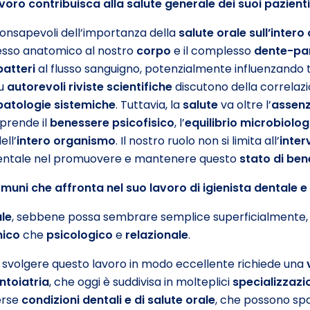
voro contribuisca alla salute generale dei suoi pazient
nsapevoli dell’importanza della
salute orale sull’inter
cesso anatomico al nostro
corpo
e il complesso
dente-pa
batteri
al flusso sanguigno, potenzialmente influenzando tu
su
autorevoli riviste scientifiche
discutono della correlazi
patologie sistemiche
. Tuttavia, la
salute
va oltre l’
assenz
prende il
benessere psicofisico
, l’
equilibrio microbiolog
ll’
intero organismo
. Il nostro ruolo non si limita all’
inter
ntale nel promuovere e mantenere questo
stato di be
muni che affronta nel suo lavoro di igienista dentale 
ale
, sebbene possa sembrare semplice superficialmente, 
nico
che
psicologico
e
relazionale
.
o, svolgere questo lavoro in modo eccellente richiede una
ontoiatria
, che oggi è suddivisa in molteplici
specializzazi
erse
condizioni dentali e di salute orale
, che possono spa