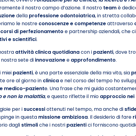
iaramente il nostro campo d’azione. Il nostro
team
è dedica
uzione
della
professione odontoiatrica
, in stretta colla
feriamo le nostre
conoscenze e competenze
attraverso
,
corsi di perfezionamento
e partnership aziendali, che ci 
vi e scientifici
.
 nostra
attivit
à
clinica quotidiana
con i
pazienti
, dove tr
 nostra sete di
innovazione
e
approfondimento
.
i miei
pazienti
, è una parte essenziale della mia vita, sia
p
te ore al giorno in
clinica
e nel corso del tempo ho svilu
ne medico-pazient
e. Una frase che mi guida costanteme
o e non la malattia
, e questo riflette il mio
approccio
nei
gioie per i
successi
ottenuti nel tempo, ma anche di
sfid
 spinge in questa
missione ambiziosa
. Il desiderio di fare
r
rio dagli
stimoli
che i nostri
pazienti
ci forniscono quoti