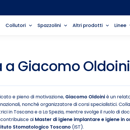
Collutori
Spazzolini
Altri prodotti
Linee
ta a Giacomo Oldoini
icato e pieno di motivazione,
Giacomo Oldoini
è un relato
rnazionali, nonché organizzatore di corsi specialistici. Co
rici in Toscana e a La Spezia, mentre svolge il ruolo di do
 contribuisce ai
Master di igiene implantare e igiene in 
tituto Stomatologico Toscano
(IST).