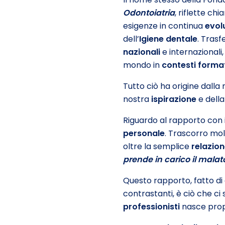
Odontoiatria
, riflette ch
esigenze in continua
evol
dell’
Igiene dentale
. Tras
nazionali
e internazionali
mondo in
contesti formati
Tutto ciò ha origine dalla
nostra
ispirazione
e della
Riguardo al rapporto con 
personale
. Trascorro mol
oltre la semplice
relazio
prende in carico il malat
Questo rapporto, fatto di 
contrastanti, è ciò che ci
professionisti
nasce prop