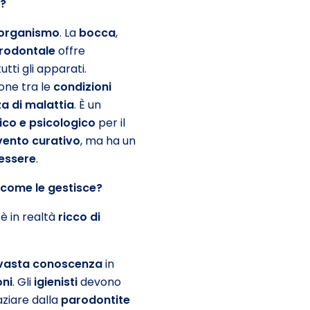
i?
o organismo
. La
bocca
,
rodontale
offre
tti gli apparati.
one tra le
condizioni
a di malattia
. È un
ico e psicologico
per il
vento curativo
, ma ha un
nessere
.
e come le gestisce?
è in realtà
ricco di
vasta conoscenza
in
oni
. Gli
igienisti
devono
ziare dalla
parodontite