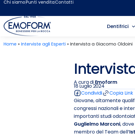
Chi siamo
Punti vendita
Contatti
Dentifrici
Home
»
Interviste agli Esperti
»
Intervista a Giacomo Oldoini
Intervis
A cura di
Emoform
18 Luglio 2024
Condividi
Copia Link
Giovane, altamente qualif
congressi nazionali e inte
importanti studi odontoiat
Guglielmo Marconi
, dove
membro del Team dell’
Is