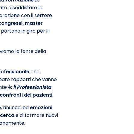
to a soddisfare le
borazione con il settore
congressi, master
portano in giro per il
oviamo la fonte della
rofessionale
che
ppato rapporti che vanno
nte è:
il Professionista
 confronti dei
pazienti
.
e
, rinunce, ed
emozioni
icerca
e di formare nuovi
dianamente.