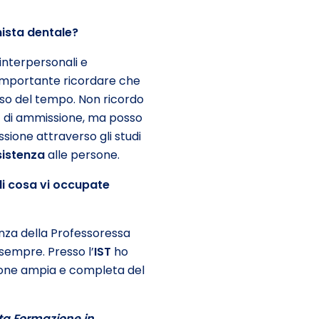
nista dentale?
interpersonali e
 importante ricordare che
so del tempo. Non ricordo
est di ammissione, ma posso
ione attraverso gli studi
sistenza
alle persone.
di cosa vi occupate
enza della Professoressa
sempre. Presso l’
IST
ho
ione ampia e completa del
ta Formazione in