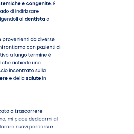
stemiche e congenite
. È
do di indirizzare
irigendoli al
dentista
o
e provenienti da diverse
onfrontiamo con pazienti di
ettivo a lungo termine è
 il che richiede una
cio incentrato sulla
ere
e della
salute
in
icato a trascorrere
no, mi piace dedicarmi al
plorare nuovi percorsi e